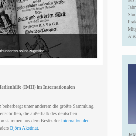
Jahr
Stud
Prak
Mit
Ausl
edienhilfe (IMH) im Internationalen
m beherbergt unter anderem die größte Sammlung
itschriften, die außerhalb des deutschen
von stammen aus dem Besitz der
Internationalen
nders
Björn Akstinat
.
Jetz