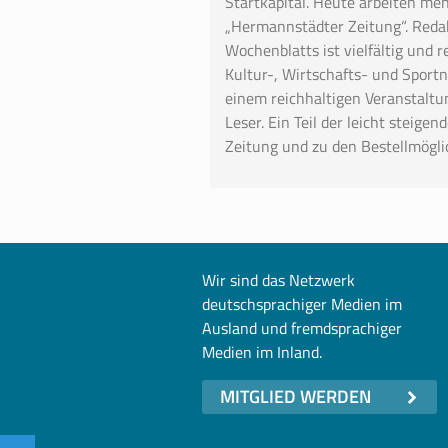
Startkapital. Heute arbeiten meh
„Hermannstädter Zeitung“. Redakt
Wochenblatts ist vielfältig und 
Kultur-, Wirtschafts- und Sportn
einem reichhaltigen Veranstaltu
Leser. Ein Teil der leicht steige
Zeitung und zu den Bestellmögli
Wir sind das Netzwerk
deutschsprachiger Medien im
Ausland und fremdsprachiger
Medien im Inland.
MITGLIED WERDEN