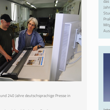
das
Jah
Stu
Pra
Mit
Aus
 und 240 Jahre deutschsprachige Presse in
Jet