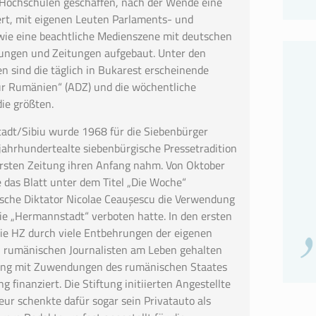
Hochschulen geschaffen, nach der Wende eine
iert, mit eigenen Leuten Parlaments- und
wie eine beachtliche Medienszene mit deutschen
ngen und Zeitungen aufgebaut. Unter den
 sind die täglich in Bukarest erscheinende
ür Rumänien“ (ADZ) und die wöchentliche
ie größten.
dt/Sibiu wurde 1968 für die Siebenbürger
 jahrhundertealte siebenbürgische Pressetradition
 ersten Zeitung ihren Anfang nahm. Von Oktober
das Blatt unter dem Titel „Die Woche“
ische Diktator Nicolae Ceaușescu die Verwendung
e „Hermannstadt“ verboten hatte. In den ersten
ie HZ durch viele Entbehrungen der eigenen
n rumänischen Journalisten am Leben gehalten
tung mit Zuwendungen des rumänischen Staates
g finanziert. Die Stiftung initiierten Angestellte
ur schenkte dafür sogar sein Privatauto als