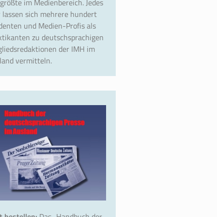
 größte im Medienbereich. Jedes
r lassen sich mehrere hundert
denten und Medien-Profis als
ktikanten zu deutschsprachigen
gliedsredaktionen der IMH im
land vermitteln.
zt bestellen:
Das „Handbuch der