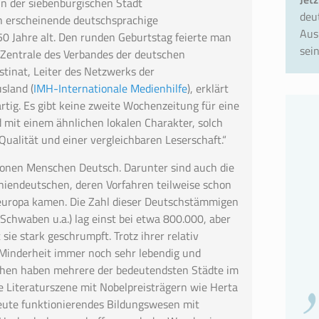
n der siebenbürgischen Stadt
deu
 erscheinende deutschsprachige
Aus
0 Jahre alt. Den runden Geburtstag feierte man
sein
 Zentrale des Verbandes der deutschen
tinat, Leiter des Netzwerks der
sland (
IMH-Internationale Medienhilfe
), erklärt
artig. Es gibt keine zweite Wochenzeitung für eine
 mit einem ähnlichen lokalen Charakter, solch
 Qualität und einer vergleichbaren Leserschaft.“
ionen Menschen Deutsch. Darunter sind auch die
iendeutschen, deren Vorfahren teilweise schon
europa kamen. Die Zahl dieser Deutschstämmigen
Schwaben u.a.) lag einst bei etwa 800.000, aber
sie stark geschrumpft. Trotz ihrer relativ
 Minderheit immer noch sehr lebendig und
hen haben mehrere der bedeutendsten Städte im
ge Literaturszene mit Nobelpreisträgern wie Herta
heute funktionierendes Bildungswesen mit