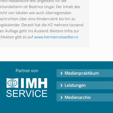
rere Redakteure fest angestellt für die
ionsleiterin ist Beatrice Ungar. Der Inhalt des
reicht von lokalen wie auch überregionalen
achrichten über eine Kinderrubrik bis hin zu
ngskalender. Derzeit hat die HZ mehrere tausend
nden Auflage geht ins Ausland. Weitere Infos zur
chkeiten gibt es auf
www.hermannstaedter.ro
Partner von
Medienpraktikum
Leistungen
Medienarchiv