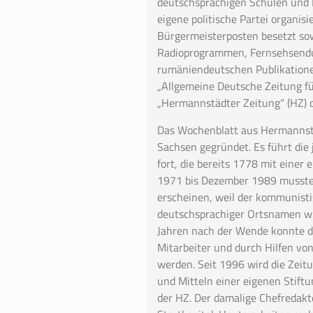
deutschsprachigen Schulen und 
eigene politische Partei organis
Bürgermeisterposten besetzt so
Radioprogrammen, Fernsehsendu
rumäniendeutschen Publikationen
„Allgemeine Deutsche Zeitung f
„Hermannstädter Zeitung“ (HZ) d
Das Wochenblatt aus Hermannsta
Sachsen gegründet. Es führt die
fort, die bereits 1778 mit einer
1971 bis Dezember 1989 musste 
erscheinen, weil der kommunist
deutschsprachiger Ortsnamen wi
Jahren nach der Wende konnte d
Mitarbeiter und durch Hilfen vo
werden. Seit 1996 wird die Zei
und Mitteln einer eigenen Stiftun
der HZ. Der damalige Chefredakte