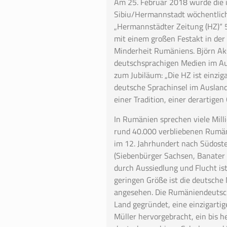
Am 25. Februar 2018 wurde die i
Sibiu/Hermannstadt wöchentlich
„Hermannstädter Zeitung (HZ)“ 5
mit einem großen Festakt in der
Minderheit Rumäniens. Björn Aks
deutschsprachigen Medien im Au
zum Jubiläum: „Die HZ ist einzig
deutsche Sprachinsel im Ausland
einer Tradition, einer derartigen
In Rumänien sprechen viele Mill
rund 40.000 verbliebenen Rumän
im 12. Jahrhundert nach Südost
(Siebenbürger Sachsen, Banater 
durch Aussiedlung und Flucht ist 
geringen Größe ist die deutsche
angesehen. Die Rumäniendeutsc
Land gegründet, eine einzigarti
Müller hervorgebracht, ein bis 