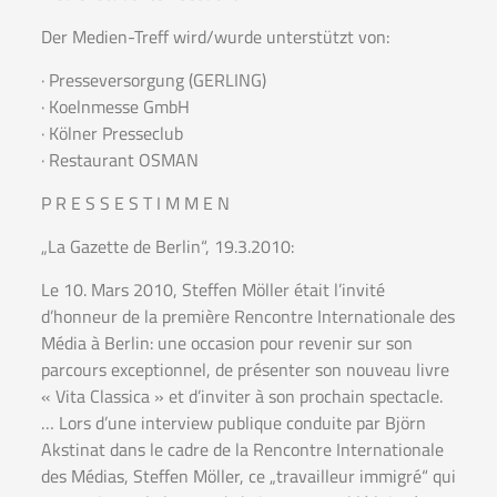
Der Medien-Treff wird/wurde unterstützt von:
· Presseversorgung (GERLING)
· Koelnmesse GmbH
· Kölner Presseclub
· Restaurant OSMAN
P R E S S E S T I M M E N
„La Gazette de Berlin“, 19.3.2010:
Le 10. Mars 2010, Steffen Möller était l’invité
d’honneur de la première Rencontre Internationale des
Média à Berlin: une occasion pour revenir sur son
parcours exceptionnel, de présenter son nouveau livre
« Vita Classica » et d’inviter à son prochain spectacle.
… Lors d’une interview publique conduite par Björn
Akstinat dans le cadre de la Rencontre Internationale
des Médias, Steffen Möller, ce „travailleur immigré“ qui