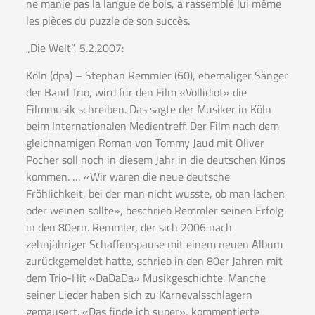
ne manie pas la langue de bois, a rassemblé lui même
les pièces du puzzle de son succès.
„Die Welt“, 5.2.2007:
Köln (dpa) – Stephan Remmler (60), ehemaliger Sänger
der Band Trio, wird für den Film «Vollidiot» die
Filmmusik schreiben. Das sagte der Musiker in Köln
beim Internationalen Medientreff. Der Film nach dem
gleichnamigen Roman von Tommy Jaud mit Oliver
Pocher soll noch in diesem Jahr in die deutschen Kinos
kommen. … «Wir waren die neue deutsche
Fröhlichkeit, bei der man nicht wusste, ob man lachen
oder weinen sollte», beschrieb Remmler seinen Erfolg
in den 80ern. Remmler, der sich 2006 nach
zehnjähriger Schaffenspause mit einem neuen Album
zurückgemeldet hatte, schrieb in den 80er Jahren mit
dem Trio-Hit «DaDaDa» Musikgeschichte. Manche
seiner Lieder haben sich zu Karnevalsschlagern
gemausert. «Das finde ich super», kommentierte