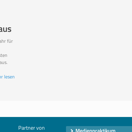
aus
ahr für
sten
aus.
r lesen
Partner von
Medienpraktikum