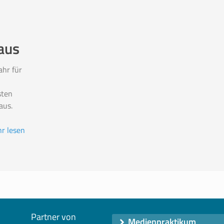
aus
ahr für
sten
aus.
r lesen
Partner von
Medienpraktikum