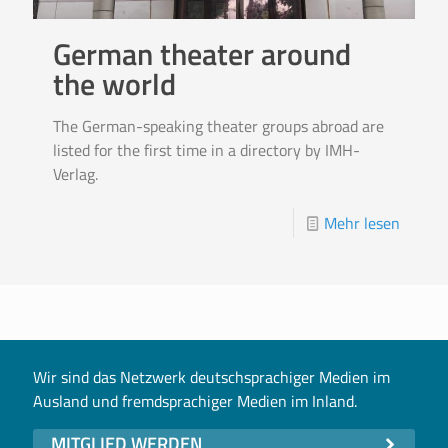
German theater around
the world
The German-speaking theater groups abroad are
listed for the first time in a directory by IMH-
Verlag.
Mehr lesen
Wir sind das Netzwerk deutschsprachiger Medien im
Ausland und fremdsprachiger Medien im Inland.
MITGLIED WERDEN