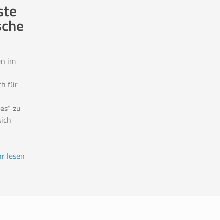
ste
sche
en im
ch für
es“ zu
ich
r lesen