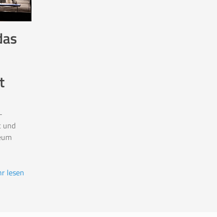
das
t
-
t und
eum
r lesen