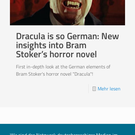
Dracula is so German: New
insights into Bram
Stoker’s horror novel
First in-depth look at the German elements of
Bram Stoker's horror novel "Dracula"!
Mehr lesen
Wir sind das Netzwerk deutschsprachiger Medien im