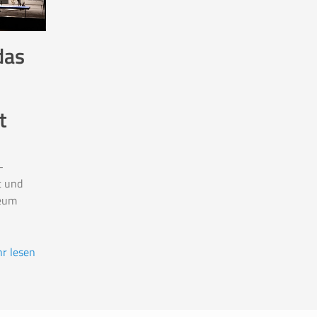
das
t
-
t und
eum
r lesen