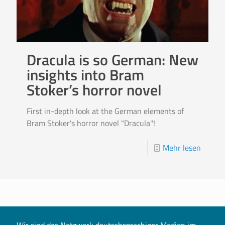
Dracula is so German: New
insights into Bram
Stoker’s horror novel
First in-depth look at the German elements of
Bram Stoker's horror novel "Dracula"!
Mehr lesen
Wir sind das Netzwerk deutschsprachiger Medien im