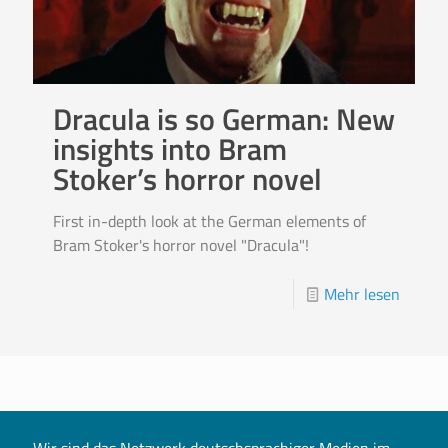
Dracula is so German: New
insights into Bram
Stoker’s horror novel
First in-depth look at the German elements of
Bram Stoker's horror novel "Dracula"!
Mehr lesen
Wir sind das Netzwerk deutschsprachiger Medien im