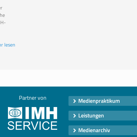
r
the
MH-
r lesen
Partner von
Medienpraktikum
Leistungen
Medienarchiv