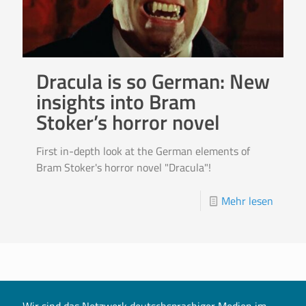
Dracula is so German: New
insights into Bram
Stoker’s horror novel
First in-depth look at the German elements of
Bram Stoker's horror novel "Dracula"!
Mehr lesen
Wir sind das Netzwerk deutschsprachiger Medien im