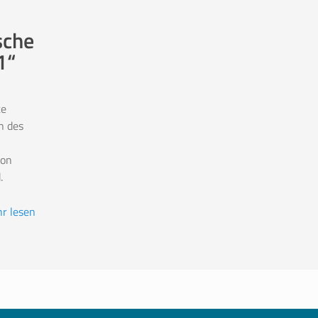
sche
1“
te
n des
von
.
r lesen