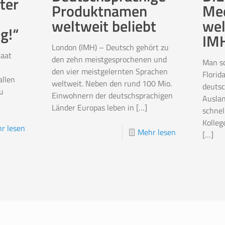
ter
Med
Produktnamen
wel
weltweit beliebt
g!“
IM
London (IMH) – Deutsch gehört zu
taat
den zehn meistgesprochenen und
Man sc
den vier meistgelernten Sprachen
Florid
allen
weltweit. Neben den rund 100 Mio.
deutsc
u
Einwohnern der deutschsprachigen
Ausla
Länder Europas leben in
[…]
schnel
Kolleg
r lesen
Mehr lesen
[…]