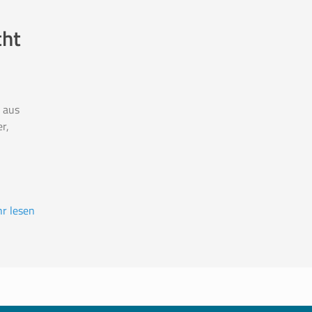
cht
 aus
r,
r lesen