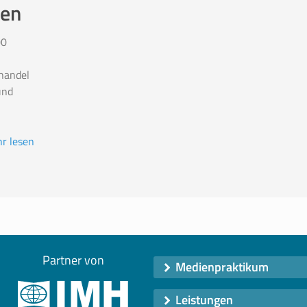
gen
00
handel
und
r lesen
Partner von
Medienpraktikum
Leistungen