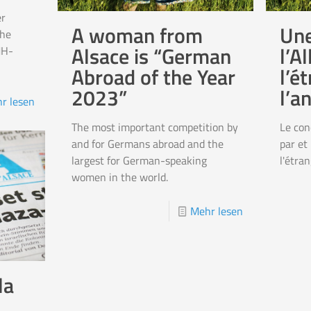
r
A woman from
Une
the
Alsace is “German
l’A
MH-
Abroad of the Year
l’é
2023”
l’a
r lesen
The most important competition by
Le con
and for Germans abroad and the
par et
largest for German-speaking
l'étran
women in the world.
Mehr lesen
la