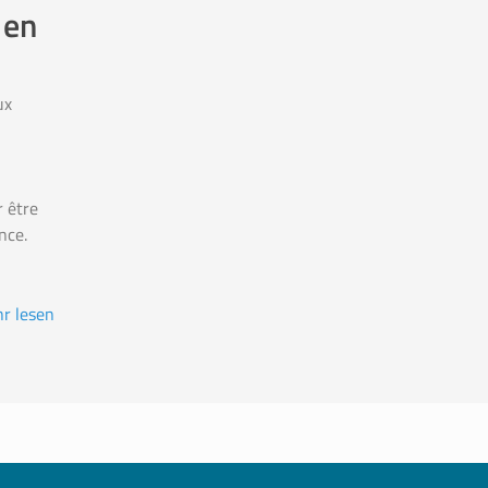
 en
ux
r être
nce.
r lesen