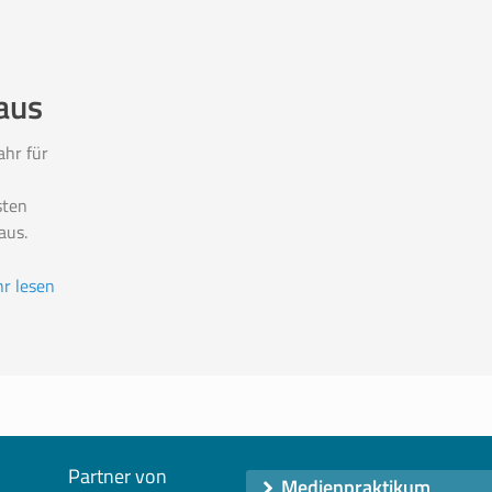
aus
ahr für
sten
aus.
r lesen
Partner von
Medienpraktikum