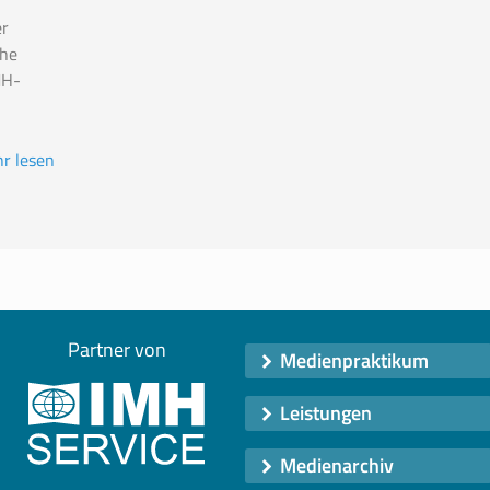
r
the
MH-
r lesen
Partner von
Medienpraktikum
Leistungen
Medienarchiv