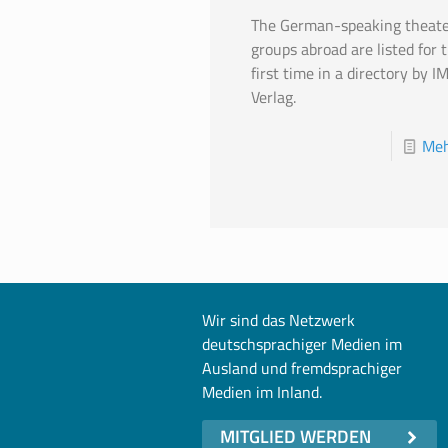
The German-speaking theate
groups abroad are listed for 
first time in a directory by I
Verlag.
Meh
Wir sind das Netzwerk
deutschsprachiger Medien im
Ausland und fremdsprachiger
Medien im Inland.
MITGLIED WERDEN