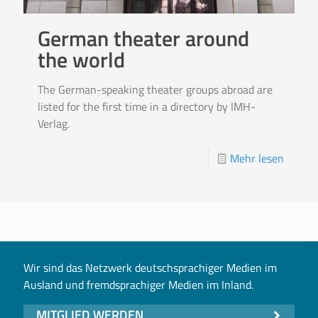
German theater around
the world
The German-speaking theater groups abroad are
listed for the first time in a directory by IMH-
Verlag.
Mehr lesen
Wir sind das Netzwerk deutschsprachiger Medien im
Ausland und fremdsprachiger Medien im Inland.
MITGLIED WERDEN