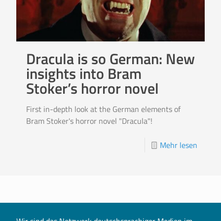
Dracula is so German: New
insights into Bram
Stoker’s horror novel
First in-depth look at the German elements of
Bram Stoker's horror novel "Dracula"!
Mehr lesen
Wir sind das Netzwerk deutschsprachiger Medien im