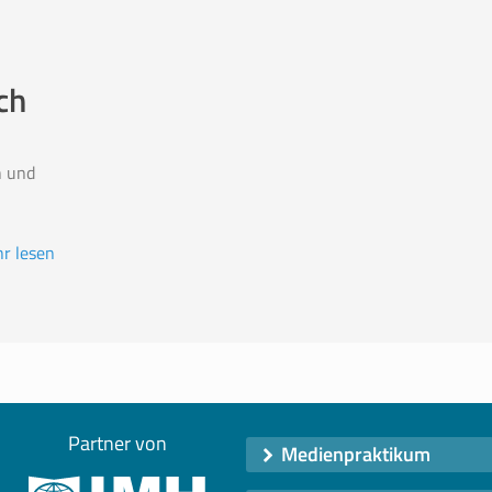
ch
n und
r lesen
Partner von
Medienpraktikum