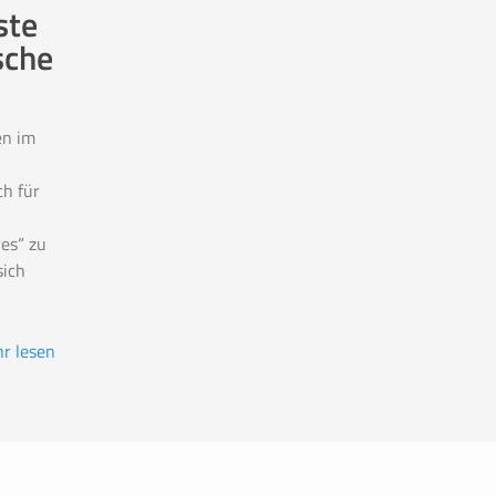
ste
sche
en im
ch für
es“ zu
ich
r lesen