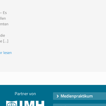
– Es
llen
hmten
 die
me
[…]
r lesen
Partner von
Medienpraktikum