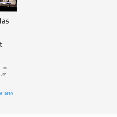
das
t
-
t und
eum
r lesen