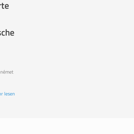
rte
sche
-német
r lesen