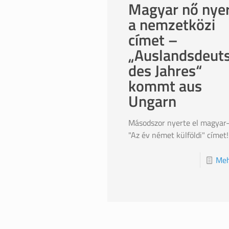
Magyar nő nye
a nemzetközi
címet –
„Auslandsdeut
des Jahres“
kommt aus
Ungarn
Másodszor nyerte el magyar
"Az év német külföldi" címet!
Meh