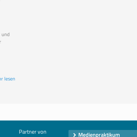
k und
r
r lesen
Partner von
Medienpraktikum