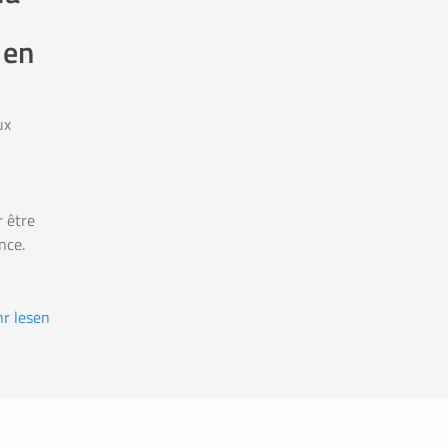
 en
ux
r être
nce.
r lesen