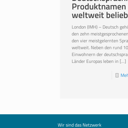
Produktnamen
weltweit belieb
London (IMH) – Deutsch gehö
den zehn meistgesprochene
den vier meistgelernten Spr
weltweit. Neben den rund 10
Einwohnern der deutschspra
Länder Europas leben in
[…]
Meh
Wir sind das Netzwerk