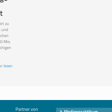
t
rt zu
n und
achen
0 Mio.
chigen
r lesen
Partner von
Medienpraktikum