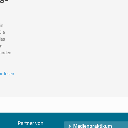
in
Die
des
in
tanden
r lesen
Partner von
Medienpraktikum