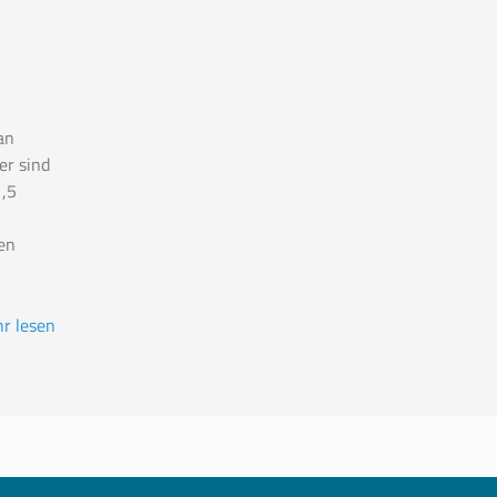
an
er sind
,5
en
r lesen