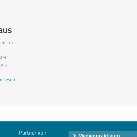
aus
ahr für
sten
aus.
r lesen
Partner von
Medienpraktikum