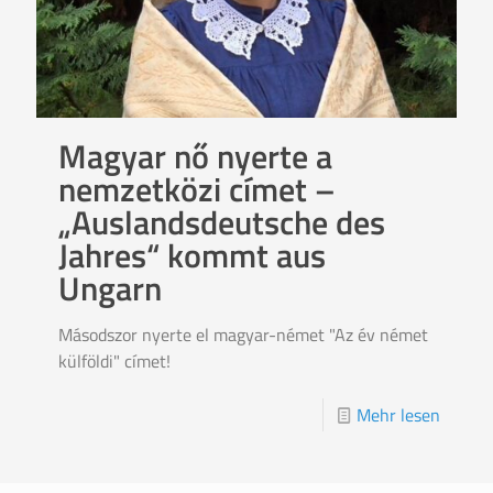
Magyar nő nyerte a
nemzetközi címet –
„Auslandsdeutsche des
Jahres“ kommt aus
Ungarn
Másodszor nyerte el magyar-német "Az év német
külföldi" címet!
Mehr lesen