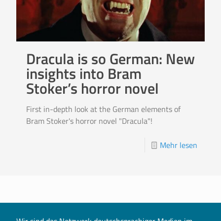
Dracula is so German: New
insights into Bram
Stoker’s horror novel
First in-depth look at the German elements of
Bram Stoker's horror novel "Dracula"!
Mehr lesen
Wir sind das Netzwerk deutschsprachiger Medien im