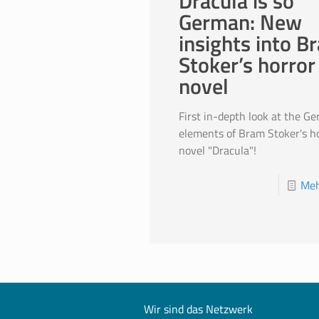
Dracula is so
German: New
insights into B
Stoker’s horror
novel
First in-depth look at the G
elements of Bram Stoker's h
novel "Dracula"!
Meh
Wir sind das Netzwerk