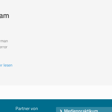
ram
erman
orror
r lesen
Partner von
Medienpraktikum