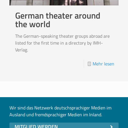
German theater around
the world
The German-speaking theater groups abroad are
listed for the first time in a directory by IMH-
Verlag.
Mehr lesen
Wir sind das Netzwerk deutschsprachiger Medien im
Ausland und fremdsprachiger Medien im Inland.
MITGLIED WERDEN