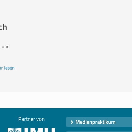
ch
n und
r lesen
Partner von
Medienpraktikum