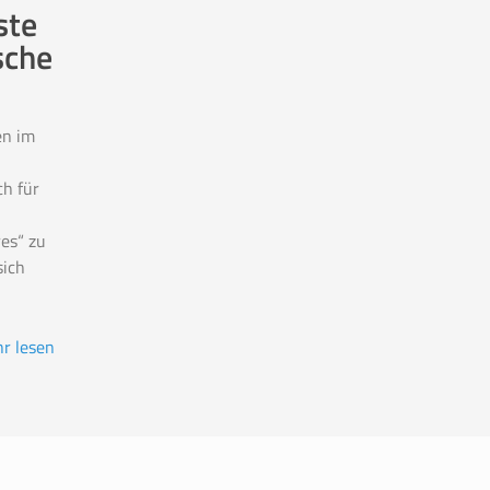
ste
sche
en im
ch für
es“ zu
ich
r lesen