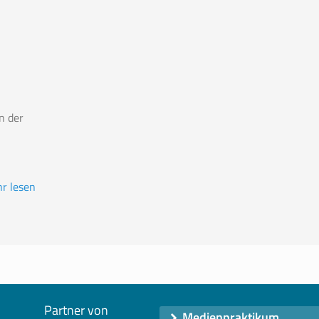
n der
r lesen
Partner von
Medienpraktikum