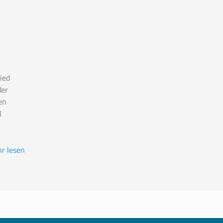
ied
der
en
d
r lesen