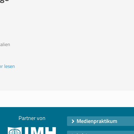
talien
r lesen
Partner von
Medienpraktikum