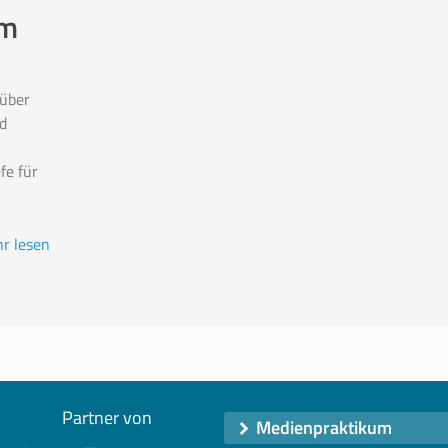
im
 über
d
fe für
r lesen
Partner von
Medienpraktikum