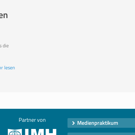
en
 die
r lesen
Partner von
Medienpraktikum