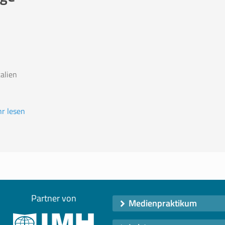
talien
r lesen
Partner von
Medienpraktikum