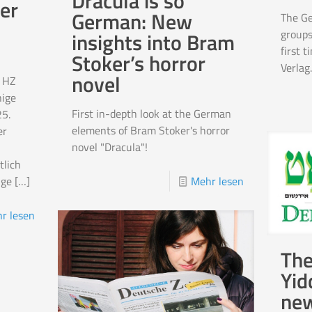
Dracula is so
er
German: New
The G
groups
insights into Bram
first 
Stoker’s horror
Verlag
novel
e HZ
hige
First in-depth look at the German
5.
elements of Bram Stoker's horror
er
novel "Dracula"!
lich
ige
[…]
Mehr lesen
r lesen
The
Yid
new