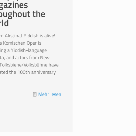
gazines
oughout the
ld
rn Akstinat Yiddish is alive!
’s Komischen Oper is
ing a Yiddish-language
ta, and actors from New
 Folksbiene/Volksbühne have
ated the 100th anniversary
Mehr lesen