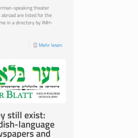
erman-speaking theater
 abroad are listed for the
time in a directory by IMH-
.
Mehr lesen
y still exist:
dish-language
spapers and