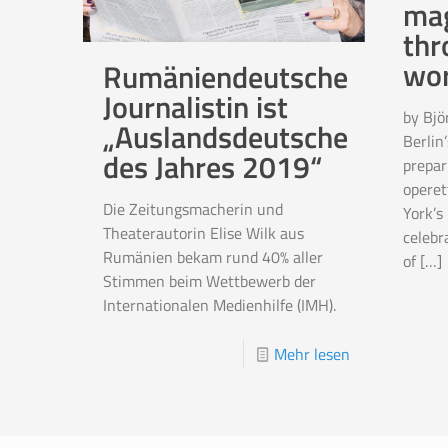
ma
thr
wor
Rumäniendeutsche
Journalistin ist
by Bjö
„Auslandsdeutsche
Berlin
des Jahres 2019“
prepar
operet
Die Zeitungsmacherin und
York’s
Theaterautorin Elise Wilk aus
celebr
Rumänien bekam rund 40% aller
of
[…]
Stimmen beim Wettbewerb der
Internationalen Medienhilfe (IMH).
Mehr lesen