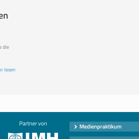
en
 die
r lesen
Partner von
Medienpraktikum