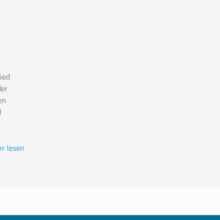
ied
der
en
d
r lesen