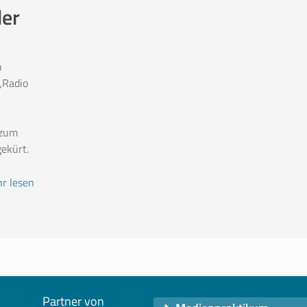
der
n
„Radio
 zum
ekürt.
r lesen
Partner von